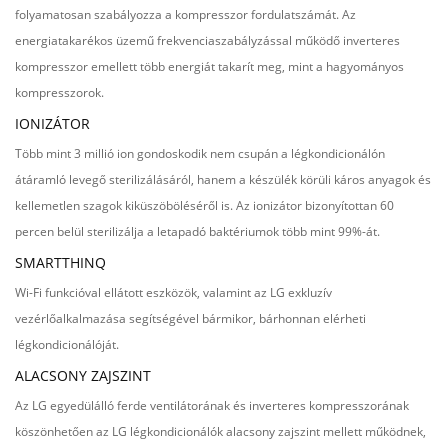
folyamatosan szabályozza a kompresszor fordulatszámát. Az
energiatakarékos üzemű frekvenciaszabályzással működő inverteres
kompresszor emellett több energiát takarít meg, mint a hagyományos
kompresszorok.
IONIZÁTOR
Több mint 3 millió ion gondoskodik nem csupán a légkondicionálón
átáramló levegő sterilizálásáról, hanem a készülék körüli káros anyagok és
kellemetlen szagok kiküszöböléséről is. Az ionizátor bizonyítottan 60
percen belül sterilizálja a letapadó baktériumok több mint 99%-át.
SMARTTHINQ
Wi-Fi funkcióval ellátott eszközök, valamint az LG exkluzív
vezérlőalkalmazása segítségével bármikor, bárhonnan elérheti
légkondicionálóját.
ALACSONY ZAJSZINT
Az LG egyedülálló ferde ventilátorának és inverteres kompresszorának
köszönhetően az LG légkondicionálók alacsony zajszint mellett működnek,