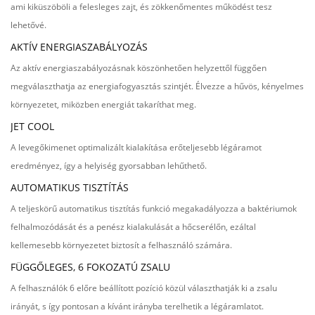
ami kiküszöböli a felesleges zajt, és zökkenőmentes működést tesz
lehetővé.
AKTÍV ENERGIASZABÁLYOZÁS
Az aktív energiaszabályozásnak köszönhetően helyzettől függően
megválaszthatja az energiafogyasztás szintjét. Élvezze a hűvös, kényelmes
környezetet, miközben energiát takaríthat meg.
JET COOL
A levegőkimenet optimalizált kialakítása erőteljesebb légáramot
eredményez, így a helyiség gyorsabban lehűthető.
AUTOMATIKUS TISZTÍTÁS
A teljeskörű automatikus tisztítás funkció megakadályozza a baktériumok
felhalmozódását és a penész kialakulását a hőcserélőn, ezáltal
kellemesebb környezetet biztosít a felhasználó számára.
FÜGGŐLEGES, 6 FOKOZATÚ ZSALU
A felhasználók 6 előre beállított pozíció közül választhatják ki a zsalu
irányát, s így pontosan a kívánt irányba terelhetik a légáramlatot.