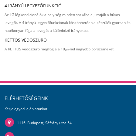
4 IRÁNYÚ LEGYEZŐFUNKCIÓ
Az LG légkondicionálók a helyiség minden sarkába eljutatják a hűvös
levegőt. A 4 irányú legyezőfunkciónak köszönhetően a készülék gyorsan és
hatékonyan fújja a levegőt a különböző irányokba.
KETTŐS VÉDŐSZŰRŐ
A KETTŐS védőszűrő megfogja a 10㎛-nél nagyobb porszemeket.
ELÉRHETŐSÉGEINK
Kérje egyedi ajánlatunkat!
1116. Budapest, Sáfrány utca 54