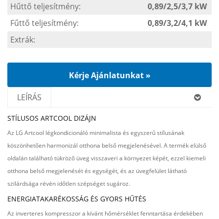
Hűttő teljesítmény:
0,89/2,5/3,7 kW
Fűttő teljesítmény:
0,89/3,2/4,1 kW
Extrák:
Kérje Ajánlatunkat »
LEÍRÁS
STÍLUSOS ARTCOOL DIZÁJN
Az LG Artcool légkondicionáló minimalista és egyszerű stílusának
köszönhetően harmonizál otthona belső megjelenésével. A termék elülső
oldalán található tükröző üveg visszaveri a környezet képét, ezzel kiemeli
otthona belső megjelenését és egységét, és az üvegfelület látható
szilárdsága révén időtlen szépséget sugároz.
ENERGIATAKARÉKOSSÁG ÉS GYORS HŰTÉS
Az inverteres kompresszor a kívánt hőmérséklet fenntartása érdekében