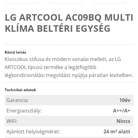
LG ARTCOOL AC09BQ MULTI
KLÍMA BELTÉRI EGYSÉG
Rövid leírás
Klasszikus stílusa és modern vonalai mellett, az LG
ARTCOOL típusú terméke a legátfogóbb
légkondicionálási megoldást nyújtja páratlan kivitelben.
Technikai adatok
Garancia:
10év
Energiaosztály:
A++/A+
WiFi:
Nincs
Ajánlott helyiségméret:
24 m² alatt