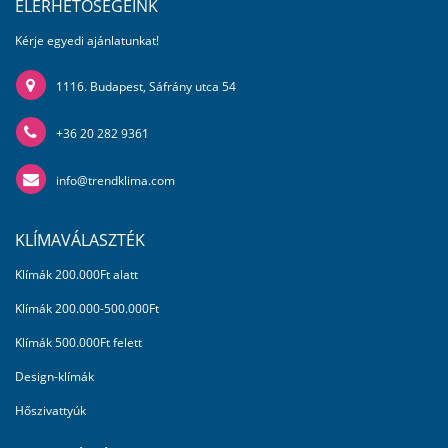
ELÉRHETŐSÉGEINK
Kérje egyedi ajánlatunkat!
1116. Budapest, Sáfrány utca 54
+36 20 282 9361
info@trendklima.com
KLÍMAVÁLASZTÉK
Klímák 200.000Ft alatt
Klímák 200.000-500.000Ft
Klímák 500.000Ft felett
Design-klímák
Hőszivattyúk