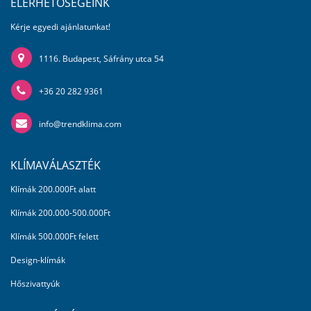
ELÉRHETŐSÉGEINK
Kérje egyedi ajánlatunkat!
1116. Budapest, Sáfrány utca 54
+36 20 282 9361
info@trendklima.com
KLÍMAVÁLASZTÉK
Klímák 200.000Ft alatt
Klímák 200.000-500.000Ft
Klímák 500.000Ft felett
Design-klímák
Hőszivattyúk