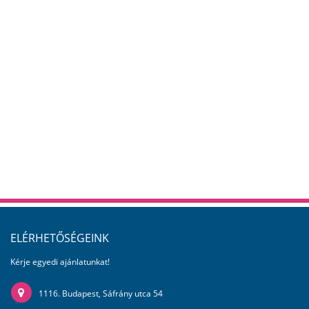
ELÉRHETŐSÉGEINK
Kérje egyedi ajánlatunkat!
1116. Budapest, Sáfrány utca 54