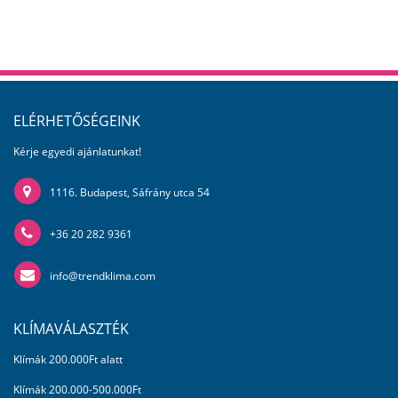
ELÉRHETŐSÉGEINK
Kérje egyedi ajánlatunkat!
1116. Budapest, Sáfrány utca 54
+36 20 282 9361
info@trendklima.com
KLÍMAVÁLASZTÉK
Klímák 200.000Ft alatt
Klímák 200.000-500.000Ft