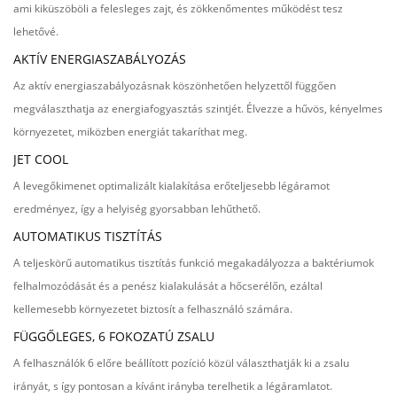
ami kiküszöböli a felesleges zajt, és zökkenőmentes működést tesz
lehetővé.
AKTÍV ENERGIASZABÁLYOZÁS
Az aktív energiaszabályozásnak köszönhetően helyzettől függően
megválaszthatja az energiafogyasztás szintjét. Élvezze a hűvös, kényelmes
környezetet, miközben energiát takaríthat meg.
JET COOL
A levegőkimenet optimalizált kialakítása erőteljesebb légáramot
eredményez, így a helyiség gyorsabban lehűthető.
AUTOMATIKUS TISZTÍTÁS
A teljeskörű automatikus tisztítás funkció megakadályozza a baktériumok
felhalmozódását és a penész kialakulását a hőcserélőn, ezáltal
kellemesebb környezetet biztosít a felhasználó számára.
FÜGGŐLEGES, 6 FOKOZATÚ ZSALU
A felhasználók 6 előre beállított pozíció közül választhatják ki a zsalu
irányát, s így pontosan a kívánt irányba terelhetik a légáramlatot.