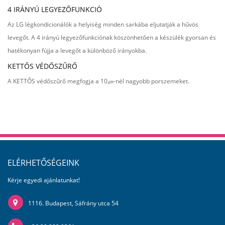
4 IRÁNYÚ LEGYEZŐFUNKCIÓ
Az LG légkondicionálók a helyiség minden sarkába eljutatják a hűvös
levegőt. A 4 irányú legyezőfunkciónak köszönhetően a készülék gyorsan és
hatékonyan fújja a levegőt a különböző irányokba.
KETTŐS VÉDŐSZŰRŐ
A KETTŐS védőszűrő megfogja a 10㎛-nél nagyobb porszemeket.
ELÉRHETŐSÉGEINK
Kérje egyedi ajánlatunkat!
1116. Budapest, Sáfrány utca 54