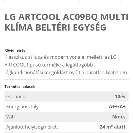
LG ARTCOOL AC09BQ MULTI
KLÍMA BELTÉRI EGYSÉG
Rövid leírás
Klasszikus stílusa és modern vonalai mellett, az LG
ARTCOOL típusú terméke a legátfogóbb
légkondicionálási megoldást nyújtja páratlan kivitelben.
Technikai adatok
Garancia:
10év
Energiaosztály:
A++/A+
WiFi:
Nincs
Ajánlott helyiségméret:
24 m² alatt