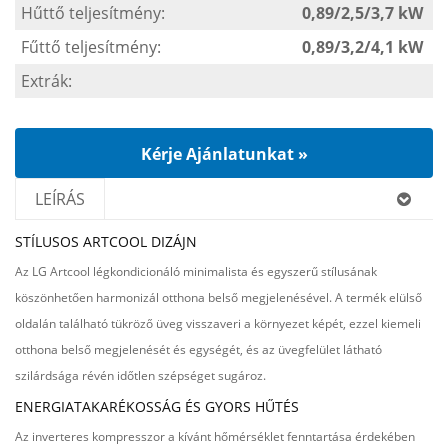
Hűttő teljesítmény:
0,89/2,5/3,7 kW
Fűttő teljesítmény:
0,89/3,2/4,1 kW
Extrák:
Kérje Ajánlatunkat »
LEÍRÁS
STÍLUSOS ARTCOOL DIZÁJN
Az LG Artcool légkondicionáló minimalista és egyszerű stílusának
köszönhetően harmonizál otthona belső megjelenésével. A termék elülső
oldalán található tükröző üveg visszaveri a környezet képét, ezzel kiemeli
otthona belső megjelenését és egységét, és az üvegfelület látható
szilárdsága révén időtlen szépséget sugároz.
ENERGIATAKARÉKOSSÁG ÉS GYORS HŰTÉS
Az inverteres kompresszor a kívánt hőmérséklet fenntartása érdekében