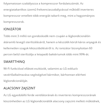
folyamatosan szabályozza a kompresszor fordulatszámát. Az
energiatakarékos üzemű frekvenciaszabályzással működő inverteres
kompresszor emellett több energiát takarít meg, mint a hagyományos
kompresszorok.
IONIZÁTOR
Több mint 3 millió ion gondoskodik nem csupán a légkondicionálón
átáramló levegő sterilizálásáról, hanem a készülék körüli káros anyagok és
kellemetlen szagok kiküszöböléséről is. Az ionizátor bizonyítottan 60
percen belül sterilizálja a letapadó baktériumok több mint 99%-át.
SMARTTHINQ
Wi-Fi funkcióval ellátott eszközök, valamint az LG exkluzív
vezérlőalkalmazása segítségével bármikor, bárhonnan elérheti
légkondicionálóját.
ALACSONY ZAJSZINT
Az LG egyedülálló ferde ventilátorának és inverteres kompresszorának
köszönhetően az LG légkondicionálók alacsony zajszint mellett működnek,