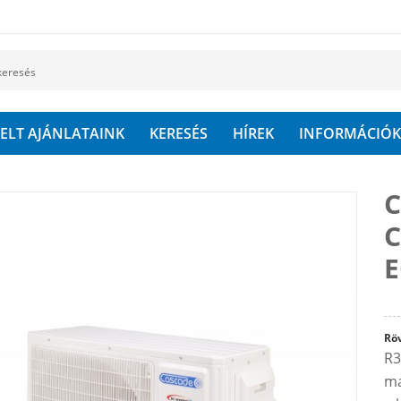
ELT AJÁNLATAINK
KERESÉS
HÍREK
INFORMÁCIÓK
C
C
Röv
R3
ma