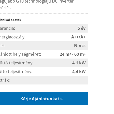
legújabb G10 technológiájú DC Inverter
zérlés
chnikai adatok
arancia:
5 év
nergiaosztály:
A++/A+
iFi:
Nincs
jánlott helyiségméret:
24 m² - 60 m²
űttő teljesítmény:
4,1 kW
űttő teljesítmény:
4,4 kW
xtrák:
Kérje Ajánlatunkat »