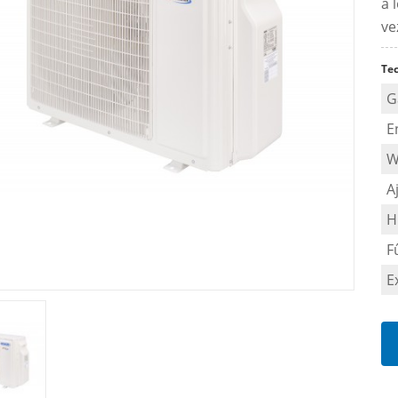
a 
ve
Te
G
E
W
A
H
F
E