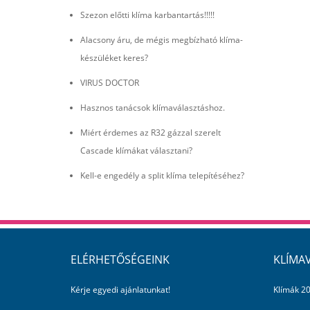
Szezon előtti klíma karbantartás!!!!!
Alacsony áru, de mégis megbízható klíma-
készüléket keres?
VIRUS DOCTOR
Hasznos tanácsok klímaválasztáshoz.
Miért érdemes az R32 gázzal szerelt
Cascade klímákat választani?
Kell-e engedély a split klíma telepítéséhez?
ELÉRHETŐSÉGEINK
KLÍMA
Kérje egyedi ajánlatunkat!
Klímák 20