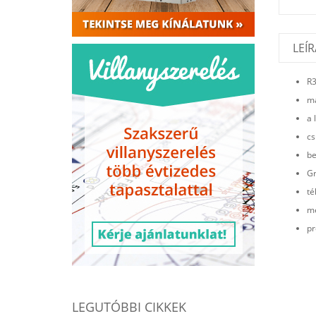
LEÍR
R3
ma
a 
cs
be
Gr
té
me
pr
LEGUTÓBBI CIKKEK