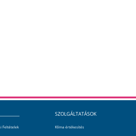
__________
SZOLGÁLTATÁSOK
i Feltételek
Klíma értékesítés