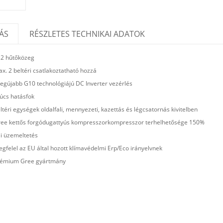
ÁS
RÉSZLETES TECHNIKAI ADATOK
2 hűtőközeg
x. 2 beltéri csatlakoztatható hozzá
legújabb G10 technológiájú DC Inverter vezérlés
úcs hatásfok
ltéri egységek oldalfali, mennyezeti, kazettás és légcsatornás kivitelben
ee kettős forgódugattyús kompresszorkompresszor terhelhetősége 150%
li üzemeltetés
gfelel az EU által hozott klímavédelmi Erp/Eco irányelvnek
émium Gree gyártmány