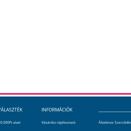
VÁLASZTÉK
INFORMÁCIÓK
_______________
0.000Ft alatt
Vásárlási tájékoztató
Általános Szerződés