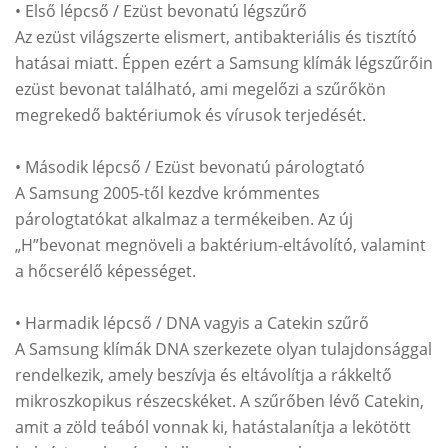
• Első lépcső / Ezüst bevonatú légszűrő
Az ezüst világszerte elismert, antibakteriális és tisztító
hatásai miatt. Éppen ezért a Samsung klímák légszűrőin
ezüst bevonat található, ami megelőzi a szűrőkön
megrekedő baktériumok és vírusok terjedését.
• Második lépcső / Ezüst bevonatú párologtató
A Samsung 2005-től kezdve krómmentes
párologtatókat alkalmaz a termékeiben. Az új
„H”bevonat megnöveli a baktérium-eltávolító, valamint
a hőcserélő képességet.
• Harmadik lépcső / DNA vagyis a Catekin szűrő
A Samsung klímák DNA szerkezete olyan tulajdonsággal
rendelkezik, amely beszívja és eltávolítja a rákkeltő
mikroszkopikus részecskéket. A szűrőben lévő Catekin,
amit a zöld teából vonnak ki, hatástalanítja a lekötött