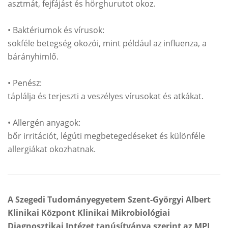
asztmát, fejfájást és hörghurutot okoz.
• Baktériumok és vírusok:
sokféle betegség okozói, mint például az influenza, a
bárányhimlő.
• Penész:
táplálja és terjeszti a veszélyes vírusokat és atkákat.
• Allergén anyagok:
bőr irritációt, légúti megbetegedéseket és különféle
allergiákat okozhatnak.
A Szegedi Tudományegyetem Szent-Györgyi Albert
Klinikai Központ Klinikai Mikrobiológiai
Diagnosztikai Intézet tanúsítványa szerint az MPI