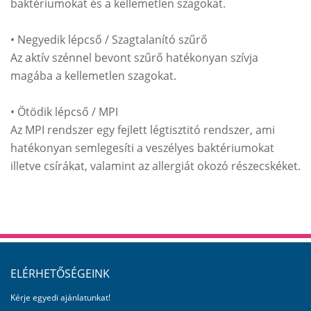
baktériumokat és a kellemetlen szagokat.
• Negyedik lépcső / Szagtalanító szűrő
Az aktív szénnel bevont szűrő hatékonyan szívja
magába a kellemetlen szagokat.
• Ötödik lépcső / MPI
Az MPI rendszer egy fejlett légtisztitó rendszer, ami
hatékonyan semlegesíti a veszélyes baktériumokat
illetve csírákat, valamint az allergiát okozó részecskéket.
ELÉRHETŐSÉGEINK
Kérje egyedi ajánlatunkat!