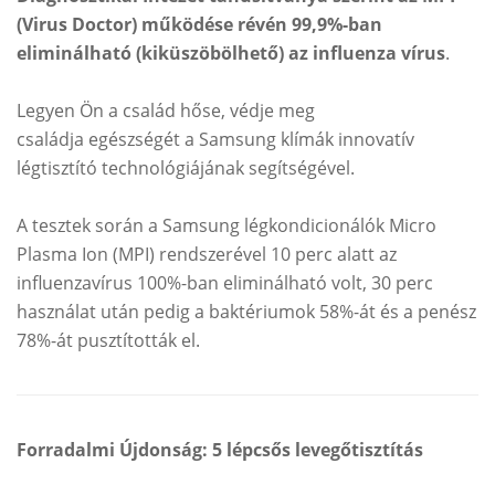
(Virus Doctor) működése révén 99,9%-ban
eliminálható (kiküszöbölhető) az influenza vírus
.
Legyen Ön a család hőse, védje meg
családja egészségét a Samsung klímák innovatív
légtisztító technológiájának segítségével.
A tesztek során a Samsung légkondicionálók Micro
Plasma Ion (MPI) rendszerével 10 perc alatt az
influenzavírus 100%-ban eliminálható volt, 30 perc
használat után pedig a baktériumok 58%-át és a penész
78%-át pusztították el.
Forradalmi Újdonság: 5 lépcsős levegőtisztítás