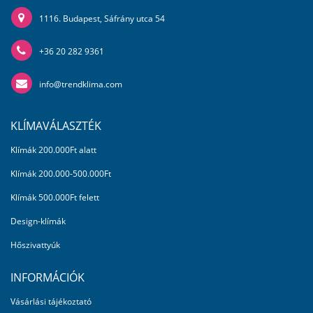
1116. Budapest, Sáfrány utca 54
+36 20 282 9361
info@trendklima.com
KLÍMAVÁLASZTÉK
Klímák 200.000Ft alatt
Klímák 200.000-500.000Ft
Klímák 500.000Ft felett
Design-klímák
Hőszivattyúk
INFORMÁCIÓK
Vásárlási tájékoztató