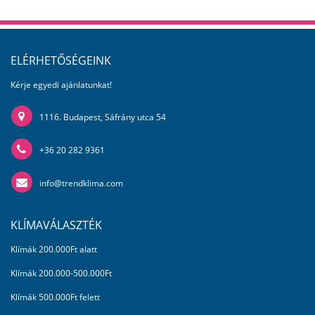
ELÉRHETŐSÉGEINK
Kérje egyedi ajánlatunkat!
1116. Budapest, Sáfrány utca 54
+36 20 282 9361
info@trendklima.com
KLÍMAVÁLASZTÉK
Klímák 200.000Ft alatt
Klímák 200.000-500.000Ft
Klímák 500.000Ft felett