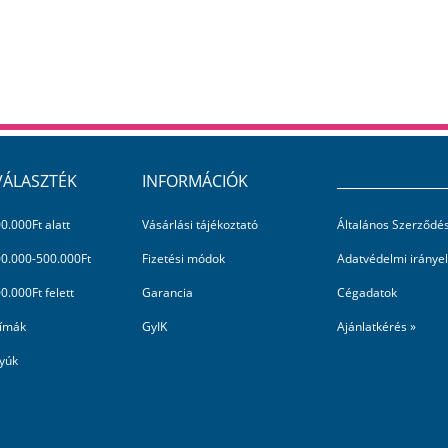
VÁLASZTÉK
INFORMÁCIÓK
_______________
0.000Ft alatt
Vásárlási tájékoztató
Általános Szerződés
00.000-500.000Ft
Fizetési módok
Adatvédelmi iránye
0.000Ft felett
Garancia
Cégadatok
límák
GyIK
Ajánlatkérés »
yúk