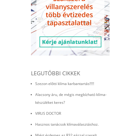
LEGUTÓBBI CIKKEK
Szezon előtti klíma karbantartás!!!!!
Alacsony áru, de mégis megbízható klíma-
készüléket keres?
VIRUS DOCTOR
Hasznos tanácsok klímaválasztáshoz.
Miért érdemes az R32 gázzal szerelt