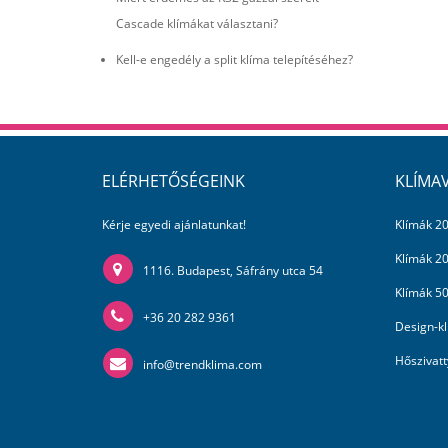
Cascade klímákat választani?
Kell-e engedély a split klíma telepítéséhez?
ELÉRHETŐSÉGEINK
KLÍMA
Kérje egyedi ajánlatunkat!
Klímák 20
Klímák 2
1116. Budapest, Sáfrány utca 54
Klímák 50
+36 20 282 9361
Design-k
Hőszivatt
info@trendklima.com