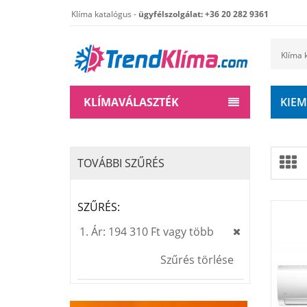
Klíma katalógus -
ügyfélszolgálat: +36 20 282 9361
KLÍMAVÁLASZTÉK
KIEM
TOVÁBBI SZŰRÉS
SZŰRÉS:
Ár:
194 310 Ft vagy több
Szűrés törlése